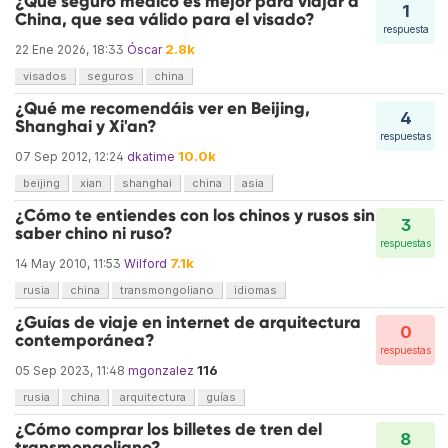
¿Qué seguro médico es mejor para viajar a
1
China, que sea válido para el visado?
respuesta
2.8k
22 Ene 2026, 18:33
Óscar
visados
seguros
china
¿Qué me recomendáis ver en Beijing,
4
Shanghai y Xi'an?
respuestas
10.0k
07 Sep 2012, 12:24
dkatime
beijing
xian
shanghai
china
asia
¿Cómo te entiendes con los chinos y rusos sin
3
saber chino ni ruso?
respuestas
7.1k
14 May 2010, 11:53
Wilford
rusia
china
transmongoliano
idiomas
¿Guías de viaje en internet de arquitectura
0
contemporánea?
respuestas
116
05 Sep 2023, 11:48
mgonzalez
rusia
china
arquitectura
guías
¿Cómo comprar los billetes de tren del
8
transmongoliano?