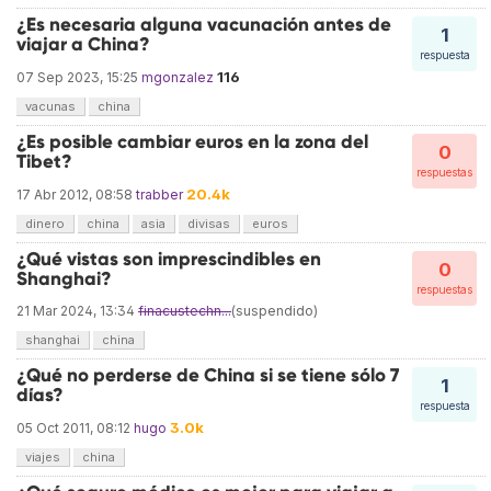
¿Es necesaria alguna vacunación antes de
1
viajar a China?
respuesta
116
07 Sep 2023, 15:25
mgonzalez
vacunas
china
¿Es posible cambiar euros en la zona del
0
Tibet?
respuestas
20.4k
17 Abr 2012, 08:58
trabber
dinero
china
asia
divisas
euros
¿Qué vistas son imprescindibles en
0
Shanghai?
respuestas
21 Mar 2024, 13:34
finacustechn...
(suspendido)
shanghai
china
¿Qué no perderse de China si se tiene sólo 7
1
días?
respuesta
3.0k
05 Oct 2011, 08:12
hugo
viajes
china