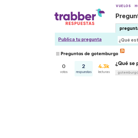
VUELOS
H
Pregunt
pregunt
Publica tu pregunta
Preguntas de gotemburgo
¿Qué se 
0
2
4.3k
votos
respuestas
lecturas
gotemburg