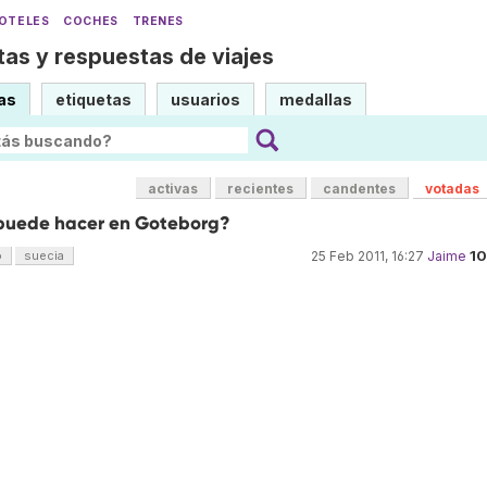
OTELES
COCHES
TRENES
as y respuestas de viajes
as
etiquetas
usuarios
medallas
activas
recientes
candentes
votadas
puede hacer en Goteborg?
1
o
suecia
25 Feb 2011, 16:27
Jaime