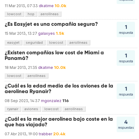
10.0k
11 Mar 2013, 07:33
dkatime
lowcost
hop
aerolíneas
¿Es Easyjet es una compañía segura?
1
1.5k
respuesta
15 Mar 2013, 13:27
galaxyes
easyjet
seguridad
lowcost
aerolíneas
¿Existen compañías low cost de Miami a
1
Panamá?
respuesta
10.0k
18 Mar 2013, 21:35
dkatime
lowcost
aerolíneas
¿Cuál es la edad media de los aviones de la
1
aerolínea Ryanair?
respuesta
116
08 Sep 2023, 14:37
mgonzalez
ryanair
aviones
lowcost
aerolíneas
¿Cuál es la mejor aerolínea bajo coste en la
4
que has viajado?
respuestas
20.4k
07 Abr 2013, 19:00
trabber