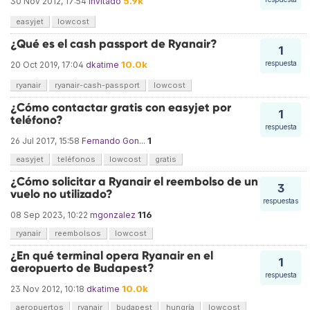
5.9k
30 Nov 2012, 17:54
invitado
easyjet
lowcost
¿Qué es el cash passport de Ryanair?
1
10.0k
respuesta
20 Oct 2019, 17:04
dkatime
ryanair
ryanair-cash-passport
lowcost
¿Cómo contactar gratis con easyjet por
1
teléfono?
respuesta
1
26 Jul 2017, 15:58
Fernando Gon...
easyjet
teléfonos
lowcost
gratis
¿Cómo solicitar a Ryanair el reembolso de un
3
vuelo no utilizado?
respuestas
116
08 Sep 2023, 10:22
mgonzalez
ryanair
reembolsos
lowcost
¿En qué terminal opera Ryanair en el
1
aeropuerto de Budapest?
respuesta
10.0k
23 Nov 2012, 10:18
dkatime
aeropuertos
ryanair
budapest
hungría
lowcost