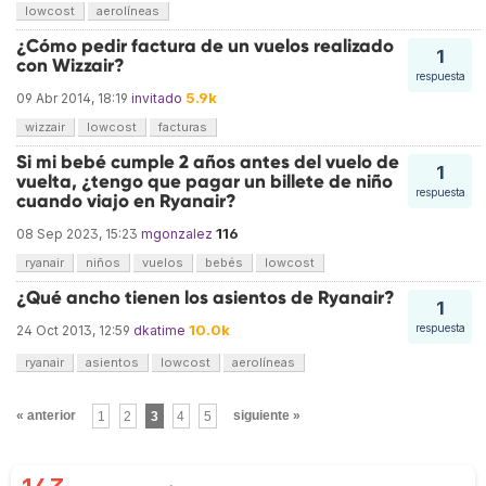
lowcost
aerolíneas
¿Cómo pedir factura de un vuelos realizado
1
con Wizzair?
respuesta
5.9k
09 Abr 2014, 18:19
invitado
wizzair
lowcost
facturas
Si mi bebé cumple 2 años antes del vuelo de
1
vuelta, ¿tengo que pagar un billete de niño
respuesta
cuando viajo en Ryanair?
116
08 Sep 2023, 15:23
mgonzalez
ryanair
niños
vuelos
bebés
lowcost
¿Qué ancho tienen los asientos de Ryanair?
1
10.0k
respuesta
24 Oct 2013, 12:59
dkatime
ryanair
asientos
lowcost
aerolíneas
« anterior
1
2
3
4
5
siguiente »