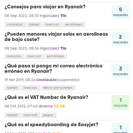
¿Consejos para viajar en Ryanair?
5
116
respuestas
08 Sep 2023, 08:35
mgonzalez
consejos
ryanair
lowcost
aerolíneas
¿Pueden menores viajar solos en aerolíneas
2
de bajo coste?
respuestas
116
08 Sep 2023, 08:36
mgonzalez
menores
lowcost
aerolíneas
¿Qué pasa si pongo mi correo electrónico
3
erróneo en Ryanair?
respuestas
19 Abr 2019, 08:36
Cristóbal26
(suspendido)
ryanair
lowcost
datos-personales
¿Qué es el VAT Number de Ryanair?
1
10.0k
respuesta
08 Oct 2013, 07:40
dkatime
ryanair
lowcost
pagos
¿Qué es el speedyboarding de Easyjet?
1
respuesta