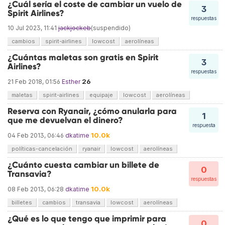
¿Cuál sería el coste de cambiar un vuelo de
3
Spirit Airlines?
respuestas
10 Jul 2023, 11:41
jackjockeb
(suspendido)
cambios
spirit-airlines
lowcost
aerolíneas
¿Cuántas maletas son gratis en Spirit
3
Airlines?
respuestas
26
21 Feb 2018, 01:56
Esther
maletas
spirit-airlines
equipaje
lowcost
aerolíneas
Reserva con Ryanair, ¿cómo anularla para
1
que me devuelvan el dinero?
respuesta
10.0k
04 Feb 2013, 06:46
dkatime
políticas-cancelación
ryanair
lowcost
aerolíneas
¿Cuánto cuesta cambiar un billete de
0
Transavia?
respuestas
10.0k
08 Feb 2013, 06:28
dkatime
billetes
cambios
transavia
lowcost
aerolíneas
¿Qué es lo que tengo que imprimir para
0