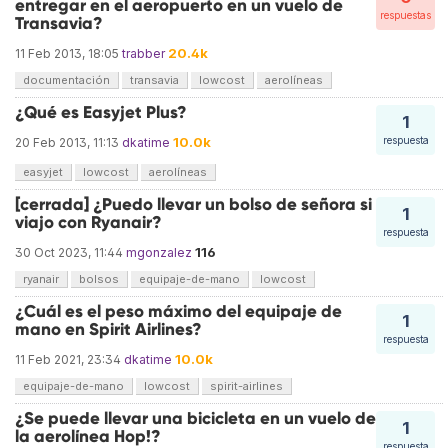
entregar en el aeropuerto en un vuelo de
respuestas
Transavia?
20.4k
11 Feb 2013, 18:05
trabber
documentación
transavia
lowcost
aerolíneas
¿Qué es Easyjet Plus?
1
10.0k
respuesta
20 Feb 2013, 11:13
dkatime
easyjet
lowcost
aerolíneas
[cerrada] ¿Puedo llevar un bolso de señora si
1
viajo con Ryanair?
respuesta
116
30 Oct 2023, 11:44
mgonzalez
ryanair
bolsos
equipaje-de-mano
lowcost
¿Cuál es el peso máximo del equipaje de
1
mano en Spirit Airlines?
respuesta
10.0k
11 Feb 2021, 23:34
dkatime
equipaje-de-mano
lowcost
spirit-airlines
¿Se puede llevar una bicicleta en un vuelo de
1
la aerolínea Hop!?
respuesta