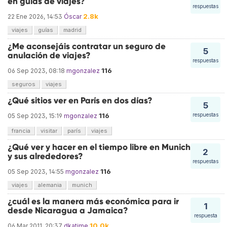
en guías de viajes?
respuestas
2.8k
22 Ene 2026, 14:53
Óscar
viajes
guías
madrid
¿Me aconsejáis contratar un seguro de
5
anulación de viajes?
respuestas
116
06 Sep 2023, 08:18
mgonzalez
seguros
viajes
¿Qué sitios ver en París en dos días?
5
116
respuestas
05 Sep 2023, 15:19
mgonzalez
francia
visitar
parís
viajes
¿Qué ver y hacer en el tiempo libre en Munich
2
y sus alrededores?
respuestas
116
05 Sep 2023, 14:55
mgonzalez
viajes
alemania
munich
¿cuál es la manera más económica para ir
1
desde Nicaragua a Jamaica?
respuesta
10.0k
06 Mar 2011, 20:37
dkatime