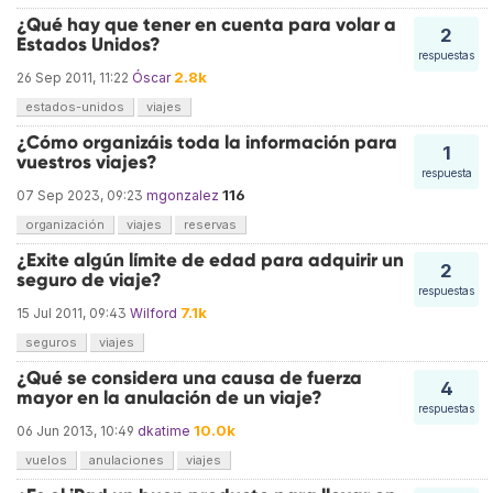
¿Qué hay que tener en cuenta para volar a
2
Estados Unidos?
respuestas
2.8k
26 Sep 2011, 11:22
Óscar
estados-unidos
viajes
¿Cómo organizáis toda la información para
1
vuestros viajes?
respuesta
116
07 Sep 2023, 09:23
mgonzalez
organización
viajes
reservas
¿Exite algún límite de edad para adquirir un
2
seguro de viaje?
respuestas
7.1k
15 Jul 2011, 09:43
Wilford
seguros
viajes
¿Qué se considera una causa de fuerza
4
mayor en la anulación de un viaje?
respuestas
10.0k
06 Jun 2013, 10:49
dkatime
vuelos
anulaciones
viajes