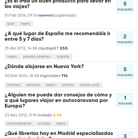
¿Es el iPad un buen producto para llevar en
5
los viajes?
respuestas
01 Feb 2016, 09:16
taskneil
(suspendido)
ipad
viajes
¿A qué lugar de España me recomendáis ir
2
entre 5 y 7 días?
respuestas
355
25 Abr 2013, 14:38
claudiap87
viajes
parejas-jóvenes
españa
¿Dónde alojarse en Nueva York?
5
116
respuestas
30 Ene 2024, 10:48
mgonzalez
hoteles
america
viajes
ofertas
nueva-york
¿Alguien me puede dar consejos de cómo y
1
a qué lugares viajar en autocaravana por
respuesta
Europa?
5.9k
23 Nov 2012, 11:10
invitado
autocaravanas
europa
viajes
¿Qué librerías hay en Madrid especializadas
3