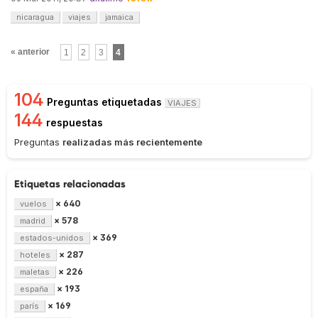
nicaragua
viajes
jamaica
« anterior
1
2
3
4
104
Preguntas etiquetadas
VIAJES
144
respuestas
Preguntas
realizadas más recientemente
Etiquetas relacionadas
× 640
vuelos
× 578
madrid
× 369
estados-unidos
× 287
hoteles
× 226
maletas
× 193
españa
× 169
parís