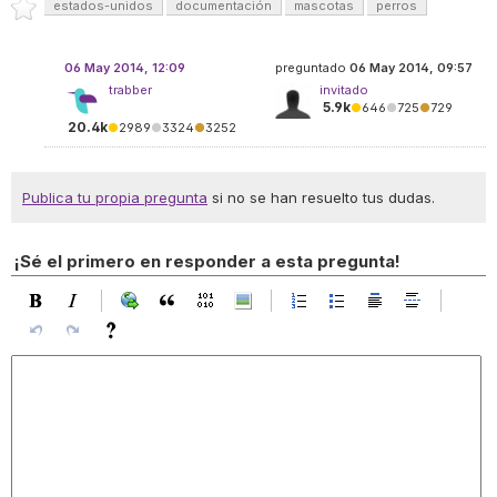
estados-unidos
documentación
mascotas
perros
06 May 2014, 12:09
preguntado
06 May 2014, 09:57
trabber
invitado
5.9k
●
646
●
725
●
729
20.4k
●
2989
●
3324
●
3252
Publica tu propia pregunta
si no se han resuelto tus dudas.
¡Sé el primero en responder a esta pregunta!