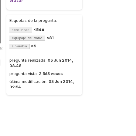
el asa?
Etiquetas de la pregunta:
×546
aerolíneas
×81
equipaje-de-mano
×5
air-arabia
a:
pregunta realizada:
03 Jun 2014,
08:48
pregunta vista:
2 563 veces
última modificación:
03 Jun 2014,
09:54