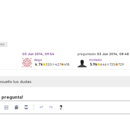
eas
03 Jun 2014, 09:54
preguntado
03 Jun 2014, 08:48
dago
invitado
6.7k
5.9k
●
320
●
427
●
418
●
646
●
725
●
729
esuelto tus dudas.
a pregunta!