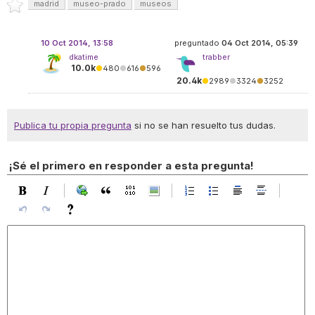
madrid
museo-prado
museos
10 Oct 2014, 13:58
preguntado
04 Oct 2014, 05:39
dkatime
trabber
10.0k
●
480
●
616
●
596
20.4k
●
2989
●
3324
●
3252
Publica tu propia pregunta
si no se han resuelto tus dudas.
¡Sé el primero en responder a esta pregunta!