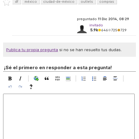
df
méxico
ciudad-de-méxico
outlets
compras
preguntado
11 Dic 2014, 08:29
invitado
5.9k
●
646
●
725
●
729
Publica tu propia pregunta
si no se han resuelto tus dudas.
¡Sé el primero en responder a esta pregunta!