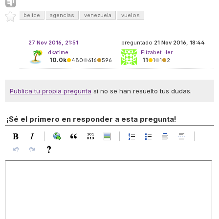
belice
agencias
venezuela
vuelos
27 Nov 2016, 21:51
preguntado
21 Nov 2016, 18:44
dkatime
Elizabet Her...
10.0k
11
●
480
●
616
●
596
●
1
●
1
●
2
Publica tu propia pregunta
si no se han resuelto tus dudas.
¡Sé el primero en responder a esta pregunta!