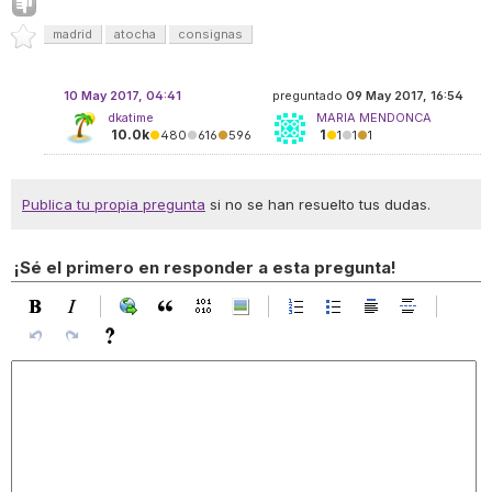
madrid
atocha
consignas
10 May 2017, 04:41
preguntado
09 May 2017, 16:54
dkatime
MARIA MENDONCA
10.0k
1
●
480
●
616
●
596
●
1
●
1
●
1
Publica tu propia pregunta
si no se han resuelto tus dudas.
¡Sé el primero en responder a esta pregunta!