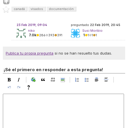
canadá
visados
documentación
23 Feb 2019, 09:04
preguntado
22 Feb 2019, 20:45
niko
Susi Moribio
7.0k
1
●
286
●
393
●
391
●
1
●
1
●
1
Publica tu propia pregunta
si no se han resuelto tus dudas.
¡Sé el primero en responder a esta pregunta!