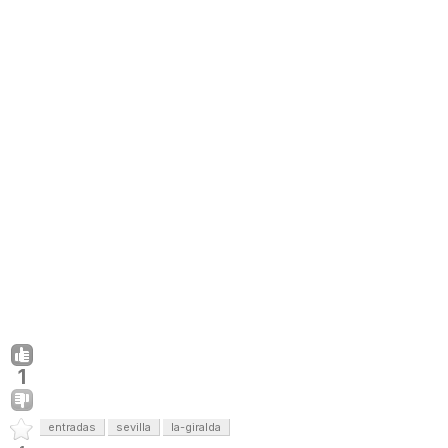
1
entradas
sevilla
la-giralda