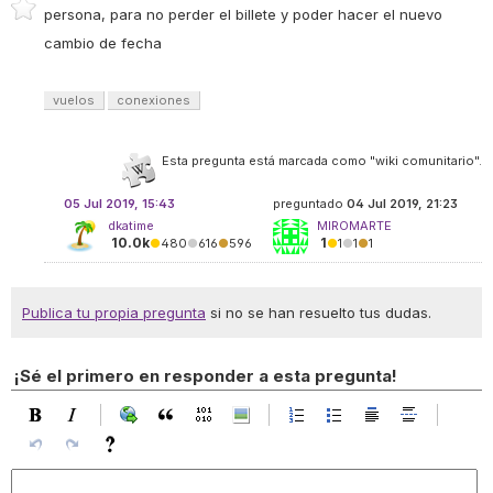
persona, para no perder el billete y poder hacer el nuevo
cambio de fecha
vuelos
conexiones
Esta pregunta está marcada como "wiki comunitario".
05 Jul 2019, 15:43
preguntado
04 Jul 2019, 21:23
dkatime
MIROMARTE
10.0k
1
●
480
●
616
●
596
●
1
●
1
●
1
Publica tu propia pregunta
si no se han resuelto tus dudas.
¡Sé el primero en responder a esta pregunta!