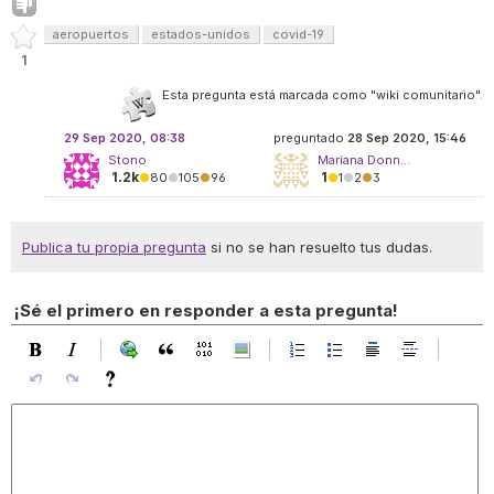
aeropuertos
estados-unidos
covid-19
1
Esta pregunta está marcada como "wiki comunitario".
29 Sep 2020, 08:38
preguntado
28 Sep 2020, 15:46
Stono
Mariana Donn...
1.2k
1
●
80
●
105
●
96
●
1
●
2
●
3
Publica tu propia pregunta
si no se han resuelto tus dudas.
¡Sé el primero en responder a esta pregunta!