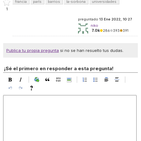
francia
parís
barrios
la-sorbona
universidades
1
preguntado
13 Ene 2022, 10:27
niko
7.0k
●
286
●
393
●
391
Publica tu propia pregunta
si no se han resuelto tus dudas.
¡Sé el primero en responder a esta pregunta!