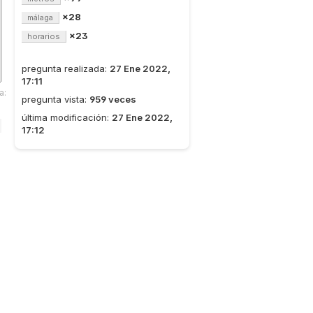
×28
málaga
×23
horarios
pregunta realizada:
27 Ene 2022,
17:11
a:
pregunta vista:
959 veces
última modificación:
27 Ene 2022,
17:12