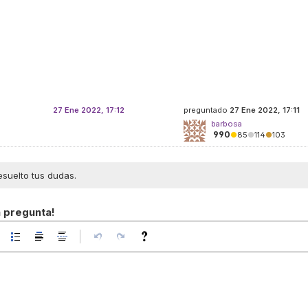
27 Ene 2022, 17:12
preguntado
27 Ene 2022, 17:11
barbosa
990
●
85
●
114
●
103
esuelto tus dudas.
a pregunta!