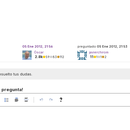
05 Ene 2012, 21:56
preguntado
05 Ene 2012, 21:53
Óscar
javierchirom
2.8k
11
●
59
●
83
●
112
●
1
●
1
●
2
esuelto tus dudas.
a pregunta!