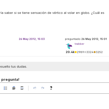
a saber si se tiene sensación de vértico al volar en globo. ¿Cuál es
26 May 2012, 15:03
preguntado
26 May 2012, 15:01
trabber
20.4k
●
2989
●
3324
●
3252
esuelto tus dudas.
a pregunta!