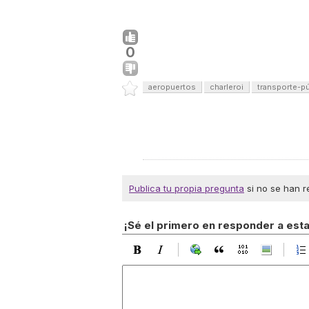
0
aeropuertos
charleroi
transporte-p
Publica tu propia pregunta
si no se han r
¡Sé el primero en responder a est