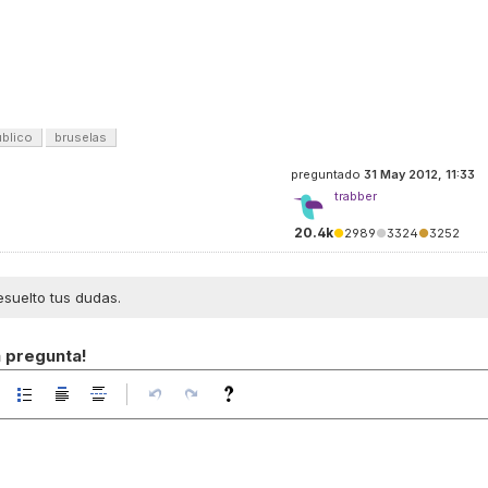
úblico
bruselas
preguntado
31 May 2012, 11:33
trabber
20.4k
●
2989
●
3324
●
3252
esuelto tus dudas.
a pregunta!