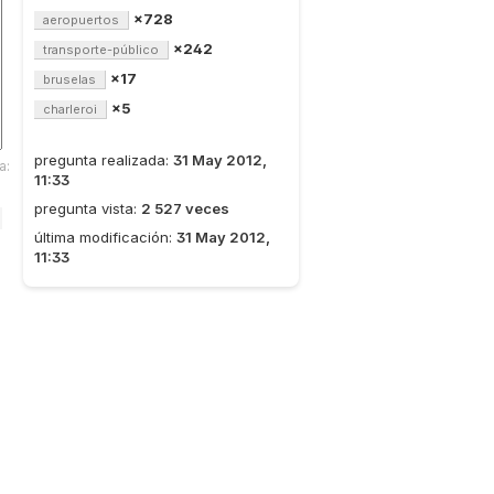
×728
aeropuertos
×242
transporte-público
×17
bruselas
×5
charleroi
pregunta realizada:
31 May 2012,
a:
11:33
pregunta vista:
2 527 veces
última modificación:
31 May 2012,
11:33