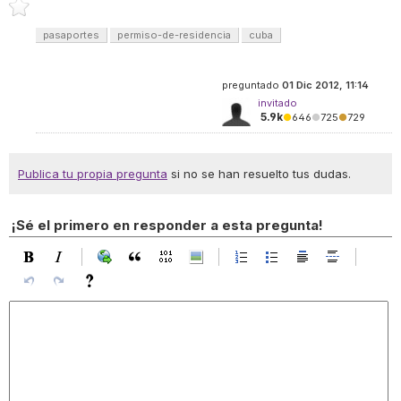
pasaportes
permiso-de-residencia
cuba
preguntado
01 Dic 2012, 11:14
invitado
5.9k
●
646
●
725
●
729
Publica tu propia pregunta
si no se han resuelto tus dudas.
¡Sé el primero en responder a esta pregunta!