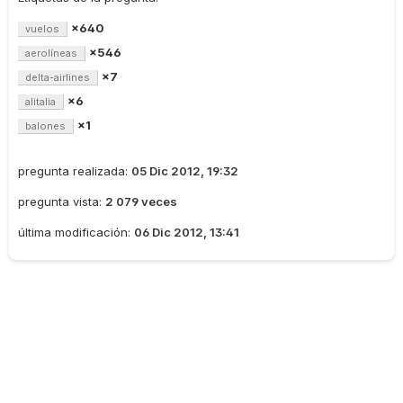
×640
vuelos
×546
aerolíneas
×7
delta-airlines
×6
alitalia
×1
balones
pregunta realizada:
05 Dic 2012, 19:32
pregunta vista:
2 079 veces
última modificación:
06 Dic 2012, 13:41