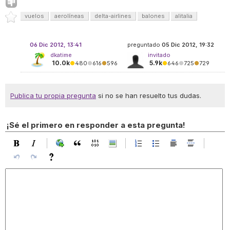
vuelos
aerolíneas
delta-airlines
balones
alitalia
06 Dic 2012, 13:41
preguntado
05 Dic 2012, 19:32
dkatime
invitado
10.0k
5.9k
●
480
●
616
●
596
●
646
●
725
●
729
Publica tu propia pregunta
si no se han resuelto tus dudas.
¡Sé el primero en responder a esta pregunta!