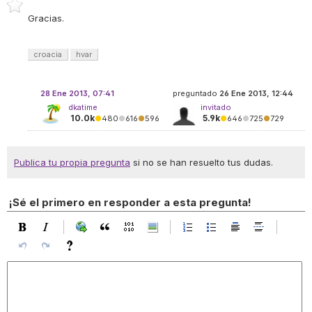
Gracias.
croacia
hvar
28 Ene 2013, 07:41
preguntado
26 Ene 2013, 12:44
dkatime
invitado
10.0k
5.9k
●
480
●
616
●
596
●
646
●
725
●
729
Publica tu propia pregunta
si no se han resuelto tus dudas.
¡Sé el primero en responder a esta pregunta!