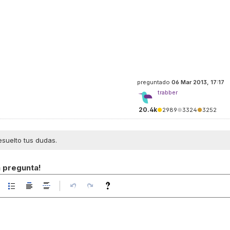
preguntado
06 Mar 2013, 17:17
trabber
20.4k
●
2989
●
3324
●
3252
esuelto tus dudas.
a pregunta!