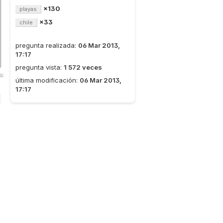
×130
playas
×33
chile
pregunta realizada:
06 Mar 2013,
17:17
pregunta vista:
1 572 veces
a:
última modificación:
06 Mar 2013,
17:17