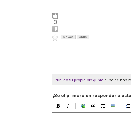
0
playas
chile
Publica tu propia pregunta
si no se han r
¡Sé el primero en responder a est