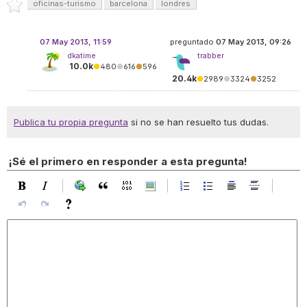
oficinas-turismo
barcelona
londres
07 May 2013, 11:59
preguntado
07 May 2013, 09:26
dkatime
trabber
10.0k
●
480
●
616
●
596
20.4k
●
2989
●
3324
●
3252
Publica tu propia pregunta
si no se han resuelto tus dudas.
¡Sé el primero en responder a esta pregunta!