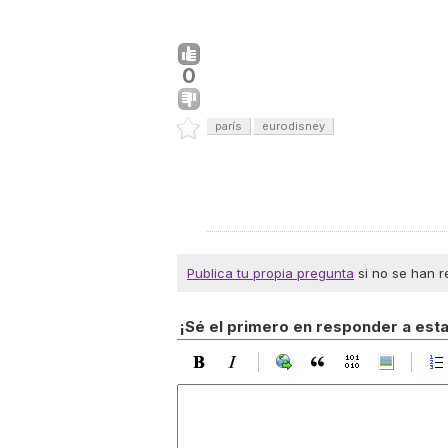
0
parís
eurodisney
Publica tu propia pregunta
si no se han r
¡Sé el primero en responder a est