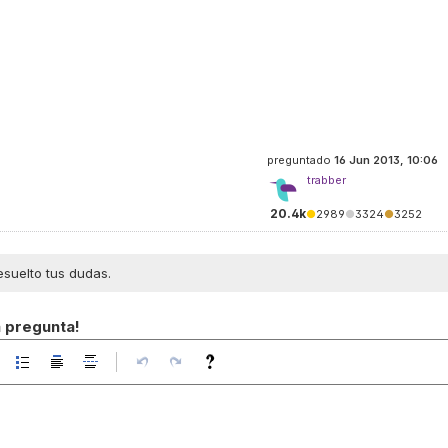
preguntado
16 Jun 2013, 10:06
trabber
20.4k
●
2989
●
3324
●
3252
esuelto tus dudas.
a pregunta!