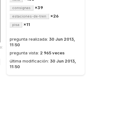
×39
consignas
×26
estaciones-de-tren
×11
pisa
pregunta realizada:
30 Jun 2013,
11:50
a:
pregunta vista:
2 965 veces
última modificación:
30 Jun 2013,
11:50