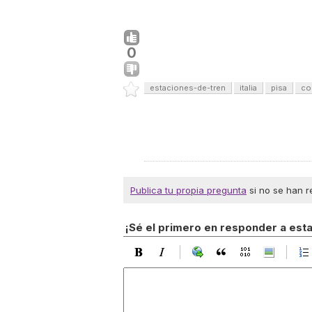
0
estaciones-de-tren
italia
pisa
co
Publica tu propia pregunta
si no se han r
¡Sé el primero en responder a est