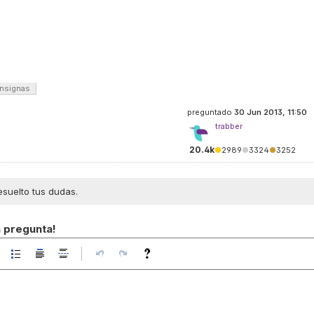
nsignas
preguntado
30 Jun 2013, 11:50
trabber
20.4k
●
2989
●
3324
●
3252
esuelto tus dudas.
a pregunta!