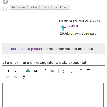
iberia-plus
avios
iberia
aerolíneas
preguntado
01 Oct 2013, 09:48
trabber
20.4k
●
2989
●
3324
●
3252
Publica tu propia pregunta
si no se han resuelto tus dudas.
¡Sé el primero en responder a esta pregunta!