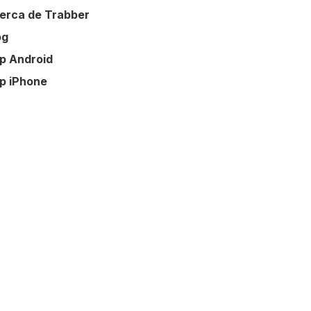
erca de Trabber
og
p Android
p iPhone