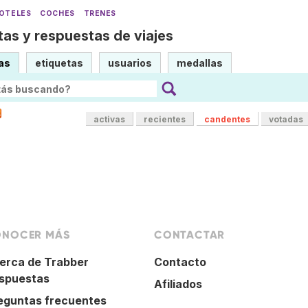
OTELES
COCHES
TRENES
as y respuestas de viajes
as
etiquetas
usuarios
medallas
activas
recientes
candentes
votadas
NOCER MÁS
CONTACTAR
erca de Trabber
Contacto
spuestas
Afiliados
eguntas frecuentes