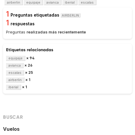
airberlin
equipaje
avianca
iberial
escalas
1
Preguntas etiquetadas
AIRBERLIN
1
respuestas
Preguntas
realizadas más recientemente
Etiquetas relacionadas
× 94
equipaje
× 26
avianca
× 25
escalas
× 1
airberlin
× 1
iberial
BUSCAR
Vuelos