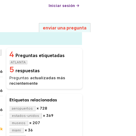
Iniciar sesión →
enviar una pregunta
4
Preguntas etiquetadas
ATLANTA
5
respuestas
16
Preguntas
actualizadas más
recientemente
16
Etiquetas relacionadas
× 728
aeropuertos
16
× 369
estados-unidos
× 207
museos
2k
× 36
miami