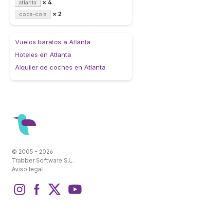
× 4
atlanta
× 2
coca-cola
Vuelos baratos a Atlanta
Hoteles en Atlanta
Alquiler de coches en Atlanta
© 2005 - 2026
Trabber Software S.L.
Aviso legal