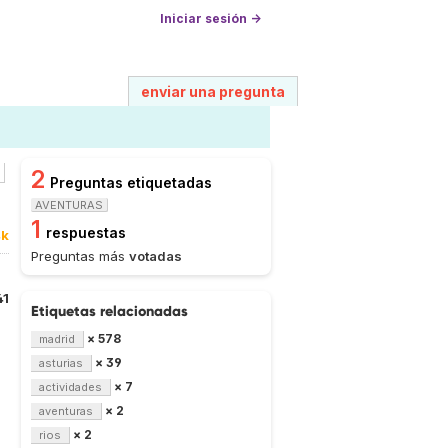
Iniciar sesión →
enviar una pregunta
2
Preguntas etiquetadas
AVENTURAS
1
respuestas
4k
Preguntas más
votadas
41
Etiquetas relacionadas
× 578
madrid
× 39
asturias
× 7
actividades
× 2
aventuras
× 2
rios