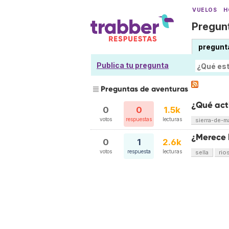
VUELOS
H
Pregunt
pregunt
Publica tu pregunta
Preguntas de aventuras
¿Qué act
0
0
1.5k
votos
respuestas
lecturas
sierra-de-m
¿Merece 
0
1
2.6k
votos
respuesta
lecturas
sella
rio