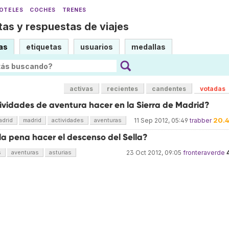
OTELES
COCHES
TRENES
as y respuestas de viajes
as
etiquetas
usuarios
medallas
activas
recientes
candentes
votadas
ividades de aventura hacer en la Sierra de Madrid?
20.
adrid
madrid
actividades
aventuras
11 Sep 2012, 05:49
trabber
la pena hacer el descenso del Sella?
s
aventuras
asturias
23 Oct 2012, 09:05
fronteraverde