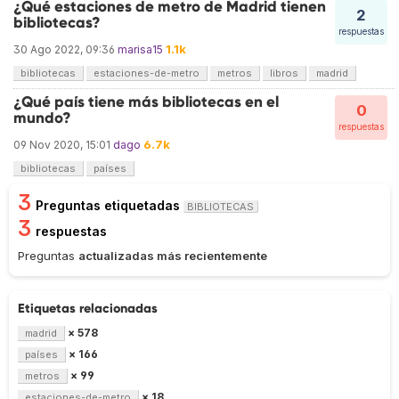
¿Qué estaciones de metro de Madrid tienen
2
bibliotecas?
respuestas
1.1k
30 Ago 2022, 09:36
marisa15
bibliotecas
estaciones-de-metro
metros
libros
madrid
¿Qué país tiene más bibliotecas en el
0
mundo?
respuestas
6.7k
09 Nov 2020, 15:01
dago
bibliotecas
países
3
Preguntas etiquetadas
BIBLIOTECAS
3
respuestas
Preguntas
actualizadas más recientemente
Etiquetas relacionadas
× 578
madrid
× 166
países
× 99
metros
× 18
estaciones-de-metro