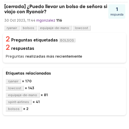
[cerrada] ¿Puedo llevar un bolso de señora si
1
viajo con Ryanair?
respuesta
116
30 Oct 2023, 11:44
mgonzalez
ryanair
bolsos
equipaje-de-mano
lowcost
2
Preguntas etiquetadas
BOLSOS
2
respuestas
Preguntas
realizadas más recientemente
Etiquetas relacionadas
× 170
ryanair
× 143
lowcost
× 81
equipaje-de-mano
× 41
spirit-airlines
× 2
bolsos