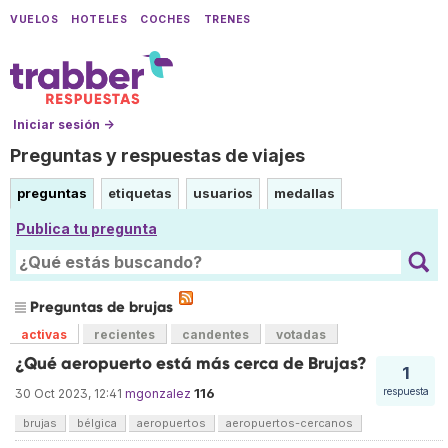
VUELOS
HOTELES
COCHES
TRENES
Iniciar sesión →
Preguntas y respuestas de viajes
preguntas
etiquetas
usuarios
medallas
Publica tu pregunta
Preguntas de brujas
activas
recientes
candentes
votadas
¿Qué aeropuerto está más cerca de Brujas?
1
116
respuesta
30 Oct 2023, 12:41
mgonzalez
brujas
bélgica
aeropuertos
aeropuertos-cercanos