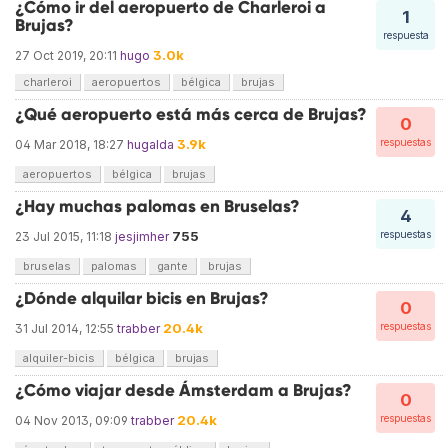
¿Cómo ir del aeropuerto de Charleroi a
1
Brujas?
respuesta
3.0k
27 Oct 2019, 20:11
hugo
charleroi
aeropuertos
bélgica
brujas
¿Qué aeropuerto está más cerca de Brujas?
0
3.9k
respuestas
04 Mar 2018, 18:27
hugalda
aeropuertos
bélgica
brujas
¿Hay muchas palomas en Bruselas?
4
755
respuestas
23 Jul 2015, 11:18
jesjimher
bruselas
palomas
gante
brujas
¿Dónde alquilar bicis en Brujas?
0
20.4k
respuestas
31 Jul 2014, 12:55
trabber
alquiler-bicis
bélgica
brujas
¿Cómo viajar desde Ámsterdam a Brujas?
0
20.4k
respuestas
04 Nov 2013, 09:09
trabber