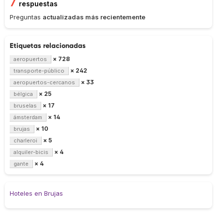
7
respuestas
Preguntas
actualizadas más recientemente
Etiquetas relacionadas
× 728
aeropuertos
× 242
transporte-público
× 33
aeropuertos-cercanos
× 25
bélgica
× 17
bruselas
× 14
ámsterdam
× 10
brujas
× 5
charleroi
× 4
alquiler-bicis
× 4
gante
Hoteles en Brujas