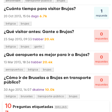
ámsterdam
transporte-público
brujas
¿Cuánto tiempo para visitar Brujas?
1
6.7k
respuesta
20 Oct 2013, 15:06
dago
bélgica
brujas
¿Qué visitar antes: Gante o Brujas?
0
20.4k
respuestas
23 Sep 2013, 09:33
trabber
bélgica
brujas
gante
¿Qué aeropuerto es mejor para ir a Brujas?
0
20.4k
respuestas
13 Mar 2013, 18:36
trabber
aeropuertos
bélgica
brujas
¿Cómo ir de Bruselas a Brujas en transporte
0
público?
respuestas
10.0k
30 Ago 2012, 14:07
dkatime
bélgica
bruselas
transporte-público
brujas
10
Preguntas etiquetadas
BRUJAS