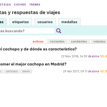
OTELES
COCHES
TRENES
as y respuestas de viajes
as
etiquetas
usuarios
medallas
activas
recientes
candentes
votadas
el cachopo y de dónde es característico?
10.
22 Nov 2018, 14:39
dkatime
omer el mejor cachopo en Madrid?
10.
s
cachopo
bares
29 Abr 2017, 09:11
dkatime