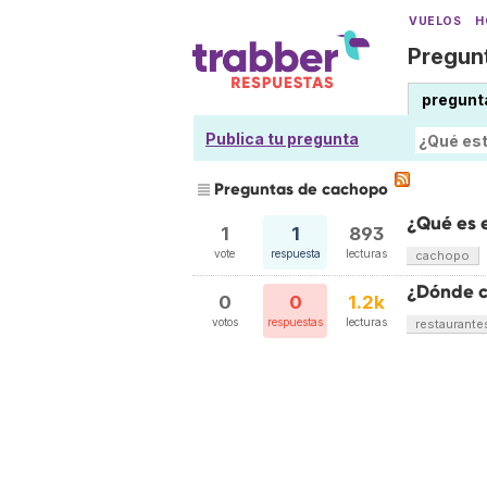
VUELOS
H
Pregunt
pregunt
Publica tu pregunta
Preguntas de cachopo
¿Qué es 
1
1
893
vote
respuesta
lecturas
cachopo
¿Dónde c
0
0
1.2k
votos
respuestas
lecturas
restaurante