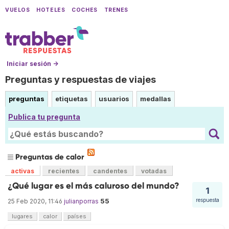
VUELOS
HOTELES
COCHES
TRENES
Iniciar sesión →
Preguntas y respuestas de viajes
preguntas
etiquetas
usuarios
medallas
Publica tu pregunta
Preguntas de calor
activas
recientes
candentes
votadas
¿Qué lugar es el más caluroso del mundo?
1
55
respuesta
25 Feb 2020, 11:46
julianporras
lugares
calor
países