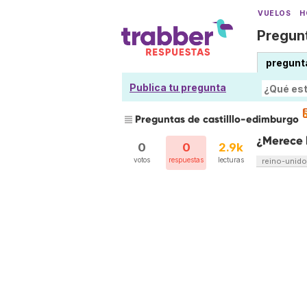
VUELOS
H
Pregunt
pregunt
Publica tu pregunta
Preguntas de castilllo-edimburgo
¿Merece l
0
0
2.9k
votos
respuestas
lecturas
reino-unido