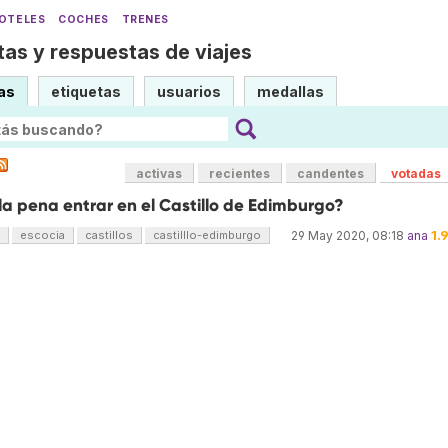
OTELES
COCHES
TRENES
as y respuestas de viajes
as
etiquetas
usuarios
medallas
activas
recientes
candentes
votadas
a pena entrar en el Castillo de Edimburgo?
1.
escocia
castillos
castilllo-edimburgo
29 May 2020, 08:18
ana