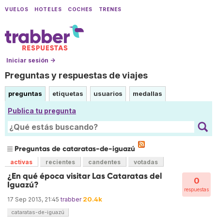
VUELOS
HOTELES
COCHES
TRENES
Iniciar sesión →
Preguntas y respuestas de viajes
preguntas
etiquetas
usuarios
medallas
Publica tu pregunta
Preguntas de cataratas-de-iguazú
activas
recientes
candentes
votadas
¿En qué época visitar Las Cataratas del
0
Iguazú?
respuestas
20.4k
17 Sep 2013, 21:45
trabber
cataratas-de-iguazú