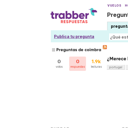
VUELOS
H
Pregunt
pregunt
Publica tu pregunta
Preguntas de coimbra
¿Merece 
0
0
1.9k
votos
respuestas
lecturas
portugal