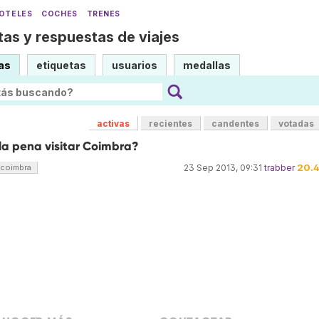
OTELES
COCHES
TRENES
as y respuestas de viajes
as
etiquetas
usuarios
medallas
activas
recientes
candentes
votadas
la pena visitar Coimbra?
20.
coimbra
23 Sep 2013, 09:31
trabber