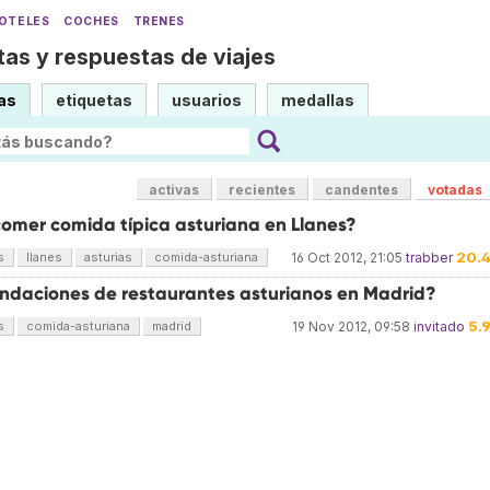
OTELES
COCHES
TRENES
as y respuestas de viajes
as
etiquetas
usuarios
medallas
activas
recientes
candentes
votadas
omer comida típica asturiana en Llanes?
20.
s
llanes
asturias
comida-asturiana
16 Oct 2012, 21:05
trabber
daciones de restaurantes asturianos en Madrid?
5.
s
comida-asturiana
madrid
19 Nov 2012, 09:58
invitado