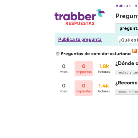
VUELOS
H
Pregunt
pregunt
Publica tu pregunta
Preguntas de comida-asturiana
¿Dónde c
0
0
1.8k
votos
respuestas
lecturas
restaurante
¿Recomen
0
0
1.4k
votos
respuestas
lecturas
restaurante