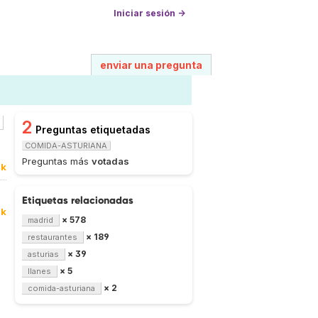
Iniciar sesión →
enviar una pregunta
2
Preguntas etiquetadas
COMIDA-ASTURIANA
Preguntas más
votadas
4k
Etiquetas relacionadas
9k
× 578
madrid
× 189
restaurantes
× 39
asturias
× 5
llanes
× 2
comida-asturiana