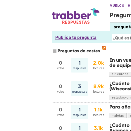
VUELOS
H
Pregunt
pregunt
Publica tu pregunta
Preguntas de costes
En un vu
0
1
2.0k
de equipa
votos
respuesta
lecturas
air-europa
¿Cuánto 
0
3
8.9k
(Wisconsi
votos
respuestas
lecturas
estados-un
Para añad
0
1
1.1k
votos
respuesta
lecturas
maletas
¿Cuánto 
0
1
3.1k
Avianca 