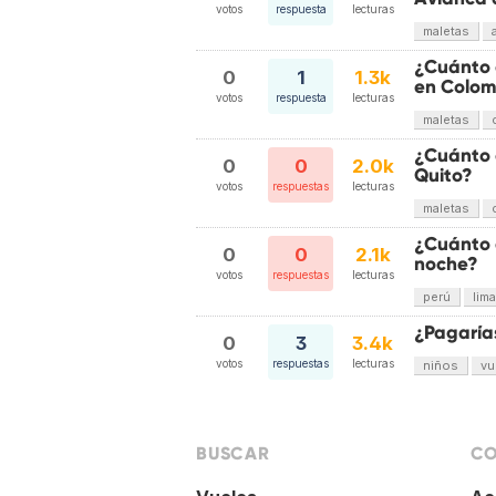
votos
respuesta
lecturas
maletas
¿Cuánto 
0
1
1.3k
en Colom
votos
respuesta
lecturas
maletas
¿Cuánto 
0
0
2.0k
Quito?
votos
respuestas
lecturas
maletas
¿Cuánto d
0
0
2.1k
noche?
votos
respuestas
lecturas
perú
lima
¿Pagarías
0
3
3.4k
votos
respuestas
lecturas
niños
vu
BUSCAR
CO