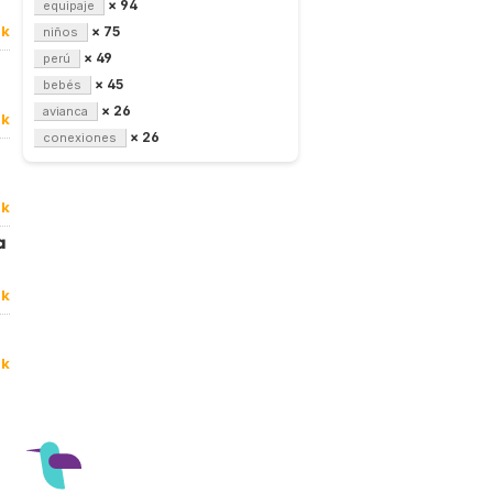
× 94
equipaje
0k
× 75
niños
× 49
perú
× 45
bebés
× 26
avianca
0k
× 26
conexiones
-
0k
a
0k
9k