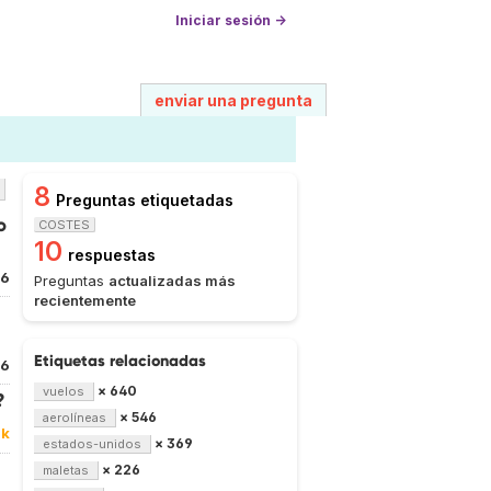
Iniciar sesión →
enviar una pregunta
8
Preguntas etiquetadas
o
COSTES
10
respuestas
16
Preguntas
actualizadas más
recientemente
Etiquetas relacionadas
16
× 640
vuelos
?
× 546
aerolíneas
3k
× 369
estados-unidos
× 226
maletas