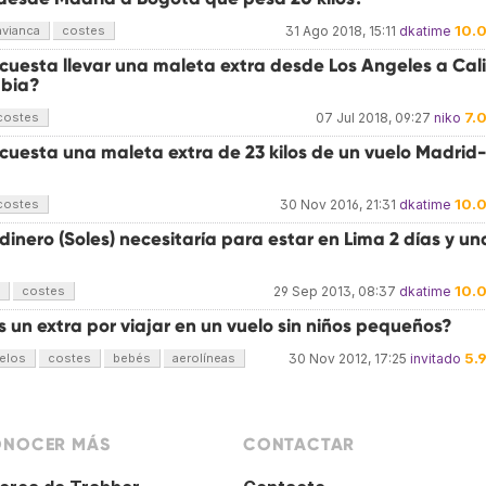
10.
avianca
costes
31 Ago 2018, 15:11
dkatime
cuesta llevar una maleta extra desde Los Angeles a Cali
bia?
7.
costes
07 Jul 2018, 09:27
niko
cuesta una maleta extra de 23 kilos de un vuelo Madrid
10.
costes
30 Nov 2016, 21:31
dkatime
inero (Soles) necesitaría para estar en Lima 2 días y un
10.
costes
29 Sep 2013, 08:37
dkatime
 un extra por viajar en un vuelo sin niños pequeños?
5.
elos
costes
bebés
aerolíneas
30 Nov 2012, 17:25
invitado
NOCER MÁS
CONTACTAR