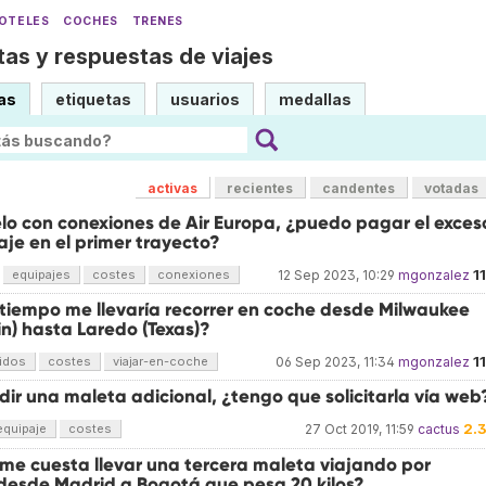
OTELES
COCHES
TRENES
as y respuestas de viajes
as
etiquetas
usuarios
medallas
activas
recientes
candentes
votadas
elo con conexiones de Air Europa, ¿puedo pagar el exces
je en el primer trayecto?
1
equipajes
costes
conexiones
12 Sep 2023, 10:29
mgonzalez
tiempo me llevaría recorrer en coche desde Milwaukee
n) hasta Laredo (Texas)?
1
idos
costes
viajar-en-coche
06 Sep 2023, 11:34
mgonzalez
ir una maleta adicional, ¿tengo que solicitarla vía web
2.
equipaje
costes
27 Oct 2019, 11:59
cactus
me cuesta llevar una tercera maleta viajando por
desde Madrid a Bogotá que pesa 20 kilos?