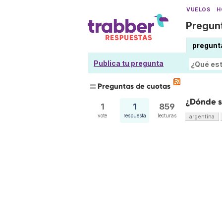
VUELOS
H
Pregunt
pregunt
Publica tu pregunta
Preguntas de cuotas
¿Dónde s
1
1
859
vote
respuesta
lecturas
argentina