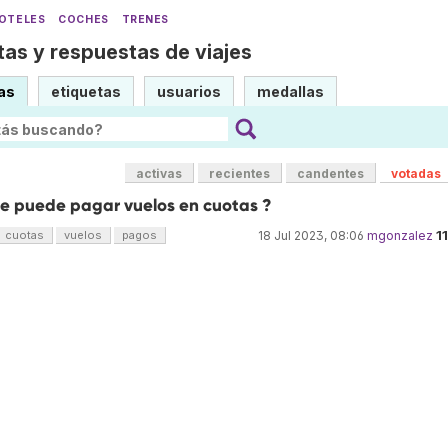
OTELES
COCHES
TRENES
as y respuestas de viajes
as
etiquetas
usuarios
medallas
activas
recientes
candentes
votadas
e puede pagar vuelos en cuotas ?
1
cuotas
vuelos
pagos
18 Jul 2023, 08:06
mgonzalez