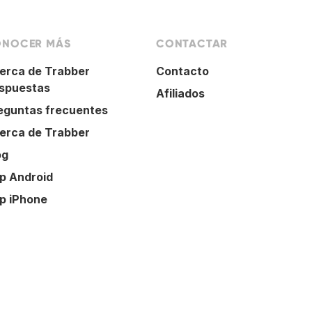
NOCER MÁS
CONTACTAR
erca de Trabber
Contacto
spuestas
Afiliados
eguntas frecuentes
erca de Trabber
og
p Android
p iPhone