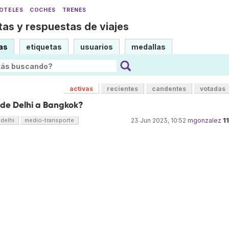
OTELES
COCHES
TRENES
as y respuestas de viajes
as
etiquetas
usuarios
medallas
activas
recientes
candentes
votadas
 de Delhi a Bangkok?
1
delhi
medio-transporte
23 Jun 2023, 10:52
mgonzalez