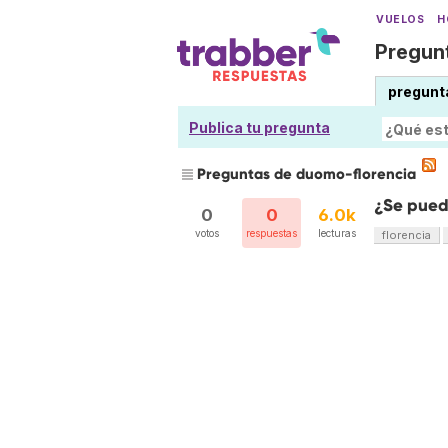
VUELOS
H
Pregunt
pregunt
Publica tu pregunta
Preguntas de duomo-florencia
¿Se pued
0
0
6.0k
votos
respuestas
lecturas
florencia