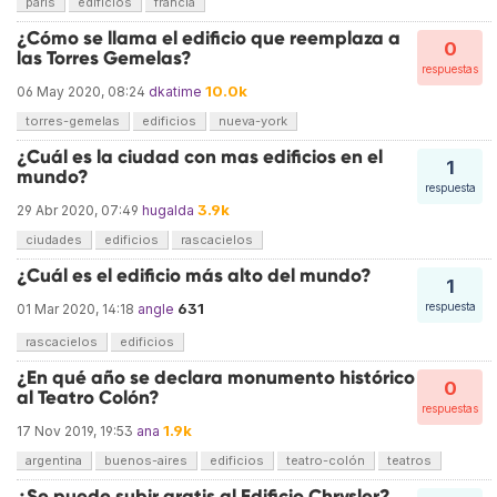
parís
edificios
francia
¿Cómo se llama el edificio que reemplaza a
0
las Torres Gemelas?
respuestas
10.0k
06 May 2020, 08:24
dkatime
torres-gemelas
edificios
nueva-york
¿Cuál es la ciudad con mas edificios en el
1
mundo?
respuesta
3.9k
29 Abr 2020, 07:49
hugalda
ciudades
edificios
rascacielos
¿Cuál es el edificio más alto del mundo?
1
631
respuesta
01 Mar 2020, 14:18
angle
rascacielos
edificios
¿En qué año se declara monumento histórico
0
al Teatro Colón?
respuestas
1.9k
17 Nov 2019, 19:53
ana
argentina
buenos-aires
edificios
teatro-colón
teatros
¿Se puede subir gratis al Edificio Chrysler?