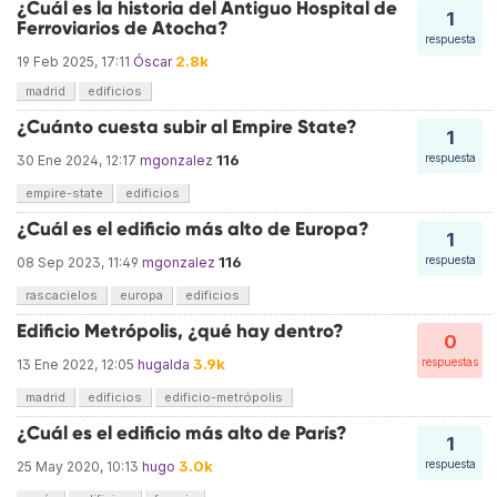
¿Cuál es la historia del Antiguo Hospital de
1
Ferroviarios de Atocha?
respuesta
2.8k
19 Feb 2025, 17:11
Óscar
madrid
edificios
¿Cuánto cuesta subir al Empire State?
1
116
respuesta
30 Ene 2024, 12:17
mgonzalez
empire-state
edificios
¿Cuál es el edificio más alto de Europa?
1
116
respuesta
08 Sep 2023, 11:49
mgonzalez
rascacielos
europa
edificios
Edificio Metrópolis, ¿qué hay dentro?
0
3.9k
respuestas
13 Ene 2022, 12:05
hugalda
madrid
edificios
edificio-metrópolis
¿Cuál es el edificio más alto de París?
1
3.0k
respuesta
25 May 2020, 10:13
hugo