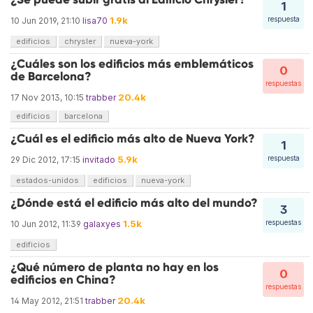
1
1.9k
respuesta
10 Jun 2019, 21:10
lisa70
edificios
chrysler
nueva-york
¿Cuáles son los edificios más emblemáticos
0
de Barcelona?
respuestas
20.4k
17 Nov 2013, 10:15
trabber
edificios
barcelona
¿Cuál es el edificio más alto de Nueva York?
1
5.9k
respuesta
29 Dic 2012, 17:15
invitado
estados-unidos
edificios
nueva-york
¿Dónde está el edificio más alto del mundo?
3
1.5k
respuestas
10 Jun 2012, 11:39
galaxyes
edificios
¿Qué número de planta no hay en los
0
edificios en China?
respuestas
20.4k
14 May 2012, 21:51
trabber