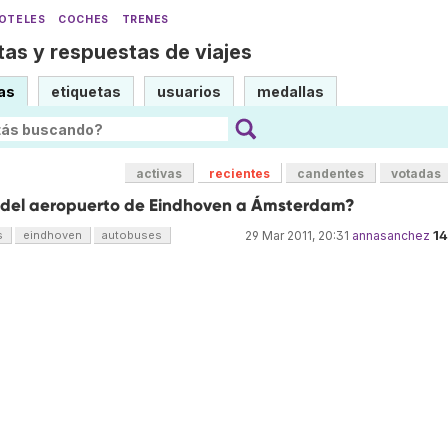
OTELES
COCHES
TRENES
as y respuestas de viajes
as
etiquetas
usuarios
medallas
activas
recientes
candentes
votadas
 del aeropuerto de Eindhoven a Ámsterdam?
1
s
eindhoven
autobuses
29 Mar 2011, 20:31
annasanchez