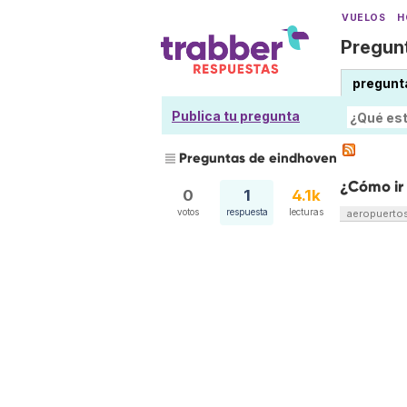
VUELOS
H
Pregunt
pregunt
Publica tu pregunta
Preguntas de eindhoven
¿Cómo ir
0
1
4.1k
votos
respuesta
lecturas
aeropuerto