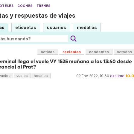
OTELES
COCHES
TRENES
as y respuestas de viajes
as
etiquetas
usuarios
medallas
activas
recientes
candentes
votadas
rminal llega el vuelo VY 1525 mañana a las 13:40 desde
ancia) al Prat?
10.
vuelos
vuelos
horarios
09 Ene 2022, 10:30
dkatime