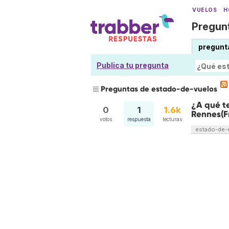
VUELOS
H
Pregunt
pregunt
Publica tu pregunta
Preguntas de estado-de-vuelos
¿A qué te
0
1
1.6k
Rennes(Fr
votos
respuesta
lecturas
estado-de-