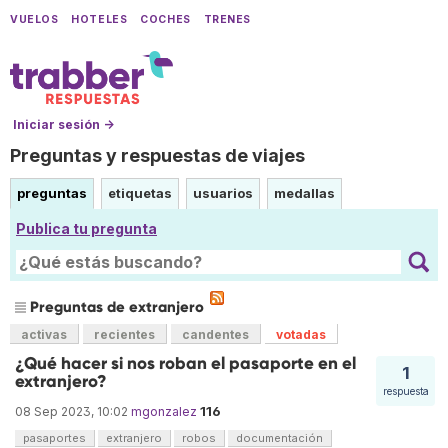
VUELOS
HOTELES
COCHES
TRENES
Iniciar sesión →
Preguntas y respuestas de viajes
preguntas
etiquetas
usuarios
medallas
Publica tu pregunta
Preguntas de extranjero
activas
recientes
candentes
votadas
¿Qué hacer si nos roban el pasaporte en el
1
extranjero?
respuesta
116
08 Sep 2023, 10:02
mgonzalez
pasaportes
extranjero
robos
documentación