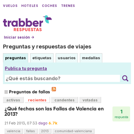
VUELOS
HOTELES
COCHES
TRENES
Iniciar sesión →
Preguntas y respuestas de viajes
preguntas
etiquetas
usuarios
medallas
Publica tu pregunta
Preguntas de fallas
activas
recientes
candentes
votadas
¿Qué fechas son las Fallas de Valencia en
1
2013?
respuesta
6.7k
21 Feb 2013, 07:33
dago
valencia
fallas
2013
comunidad-valenciana