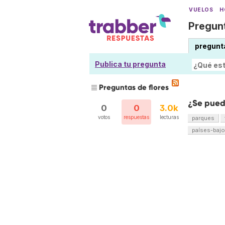
VUELOS
H
Pregunt
pregunt
Publica tu pregunta
Preguntas de flores
¿Se pued
0
0
3.0k
votos
respuestas
lecturas
parques
países-baj