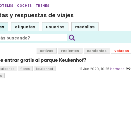
OTELES
COCHES
TRENES
as y respuestas de viajes
as
etiquetas
usuarios
medallas
activas
recientes
candentes
votadas
e entrar gratis al parque Keukenhof?
99
tulipanes
flores
keukenhof
11 Jun 2020, 10:25
barbosa
os